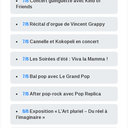
7/8
Concert guinguette avec Kind of
Friends
7/8
Récital d’orgue de Vincent Grappy
7/8
Cannelle et Kokopeli en concert
7/8
Les Soirées d’été : Viva la Mamma !
7/8
Bal pop avec Le Grand Pop
7/8
After pop-rock avec Pop Replica
8/8
Exposition « L’Art pluriel – Du réel à
l’imaginaire »