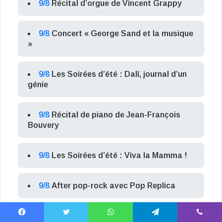
9/8
Récital d’orgue de Vincent Grappy
9/8
Concert « George Sand et la musique
»
9/8
Les Soirées d’été : Dalí, journal d’un
génie
9/8
Récital de piano de Jean-François
Bouvery
9/8
Les Soirées d’été : Viva la Mamma !
9/8
After pop-rock avec Pop Replica
Facebook
X
WhatsApp
Telegram
Viber