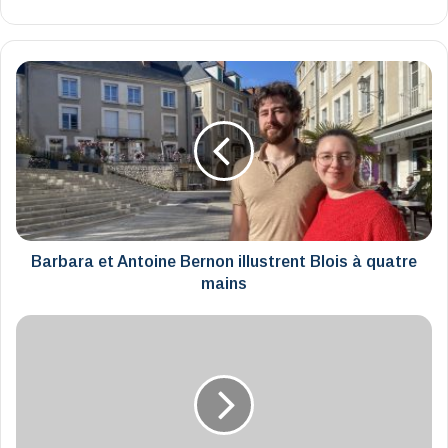
Barbara
et
Antoine
Bernon
illustrent
Blois
à
quatre
mains
Barbara et Antoine Bernon illustrent Blois à quatre
mains
En
avril,
la
Galerie
d’Art
Wilson