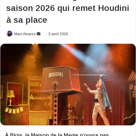
saison 2026 qui remet Houdini
à sa place
Envoyer
Marc Alvarez
5 avril 2026
un
courriel
À Blois, la Maison de la Magie n’ouvre pas