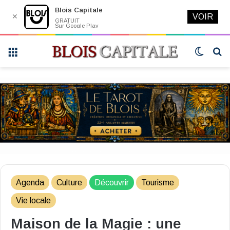
Blois Capitale
✕
VOIR
GRATUIT
Sur Google Play
Menu
Switch
R
skin
Agenda
Culture
Découvrir
Tourisme
Vie locale
Maison de la Magie : une