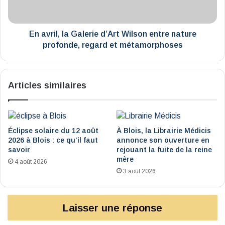
entre
nature
profonde,
regard
En avril, la Galerie d’Art Wilson entre nature
et
profonde, regard et métamorphoses
métamorphoses
Articles similaires
Éclipse solaire du 12 août
À Blois, la Librairie Médicis
2026 à Blois : ce qu’il faut
annonce son ouverture en
savoir
rejouant la fuite de la reine
mère
4 août 2026
3 août 2026
Laisser une réponse