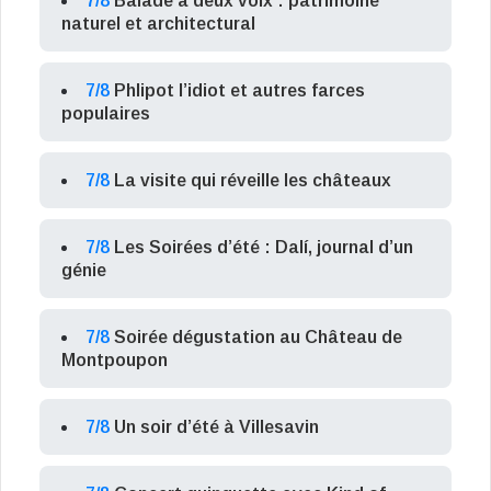
7/8
Balade à deux voix : patrimoine
naturel et architectural
7/8
Phlipot l’idiot et autres farces
populaires
7/8
La visite qui réveille les châteaux
7/8
Les Soirées d’été : Dalí, journal d’un
génie
7/8
Soirée dégustation au Château de
Montpoupon
7/8
Un soir d’été à Villesavin