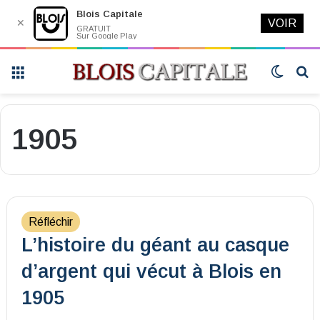
Blois Capitale
✕
VOIR
GRATUIT
Sur Google Play
Menu
Switch
R
skin
1905
Réfléchir
L’histoire du géant au casque
d’argent qui vécut à Blois en
1905