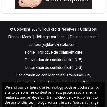
© Copyright 2024, Tous droits réservés | Conçu par
Richest Media | Hébergé par Ionos | Pour nous écrire :
contact[at]bloiscapitale.com |
Home
Politique de confidentialité
Déclaration de confidentialité (UE)
Déclaration de confidentialité (US)
Déclaration de confidentialité (Royaume-Uni)
Mentions légales
Politique de cookies (EU)
We and our partners use technology such as cookies on our
Cookie Policy (AUS)
Cookie Policy (US)
site to personalize content and ads, provide social media
features, and analyze our traffic. Click below to consent to
Qui sommes-nous ?
Participer à Blois Capitale
the use of this technology across the web. You can change
Bénéficier d’une assistance