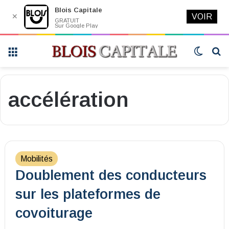
Blois Capitale
✕
VOIR
GRATUIT
Sur Google Play
Menu
Switch
R
skin
accélération
Mobilités
Doublement des conducteurs
sur les plateformes de
covoiturage