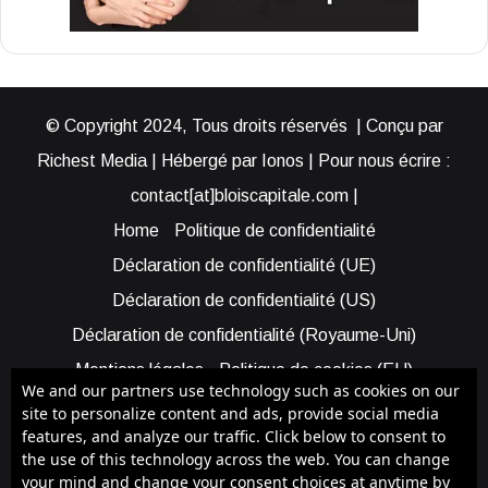
© Copyright 2024, Tous droits réservés | Conçu par
Richest Media | Hébergé par Ionos | Pour nous écrire :
contact[at]bloiscapitale.com |
Home
Politique de confidentialité
Déclaration de confidentialité (UE)
Déclaration de confidentialité (US)
Déclaration de confidentialité (Royaume-Uni)
Mentions légales
Politique de cookies (EU)
We and our partners use technology such as cookies on our
Cookie Policy (AUS)
Cookie Policy (US)
site to personalize content and ads, provide social media
features, and analyze our traffic. Click below to consent to
Qui sommes-nous ?
Participer à Blois Capitale
the use of this technology across the web. You can change
Bénéficier d’une assistance
your mind and change your consent choices at anytime by