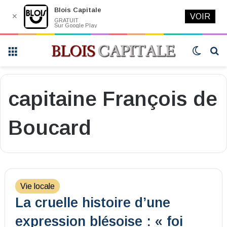
Blois Capitale
✕
VOIR
GRATUIT
Sur Google Play
Menu
Switch
R
skin
capitaine François de
Boucard
Vie locale
La cruelle histoire d’une
expression blésoise : « foi