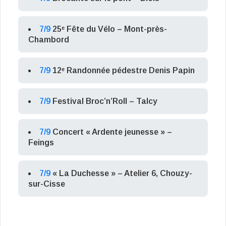
7/9
25ᵉ Fête du Vélo – Mont-près-
Chambord
7/9
12ᵉ Randonnée pédestre Denis Papin
7/9
Festival Broc’n’Roll – Talcy
7/9
Concert « Ardente jeunesse » –
Feings
7/9
« La Duchesse » – Atelier 6, Chouzy-
sur-Cisse