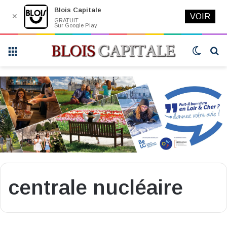
Blois Capitale
✕
VOIR
GRATUIT
Sur Google Play
Menu
Switch
R
skin
centrale nucléaire