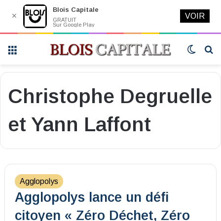
Blois Capitale
✕
VOIR
GRATUIT
Sur Google Play
Menu
Switch
R
skin
Christophe Degruelle
et Yann Laffont
Agglopolys
Agglopolys lance un défi
citoyen « Zéro Déchet, Zéro