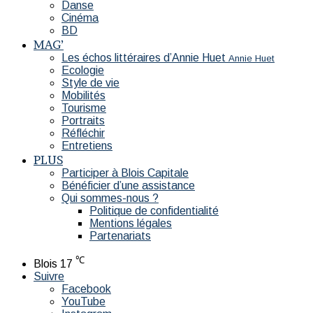
Danse
Cinéma
BD
MAG’
Les échos littéraires d’Annie Huet
Annie Huet
Ecologie
Style de vie
Mobilités
Tourisme
Portraits
Réfléchir
Entretiens
PLUS
Participer à Blois Capitale
Bénéficier d’une assistance
Qui sommes-nous ?
Politique de confidentialité
Mentions légales
Partenariats
℃
Blois
17
Suivre
Facebook
YouTube