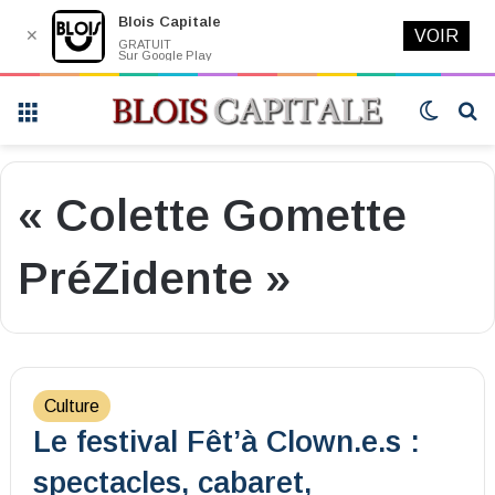
Blois Capitale
✕
VOIR
GRATUIT
Sur Google Play
Menu
Switch
R
skin
« Colette Gomette
PréZidente »
Culture
Le festival Fêt’à Clown.e.s :
spectacles, cabaret,