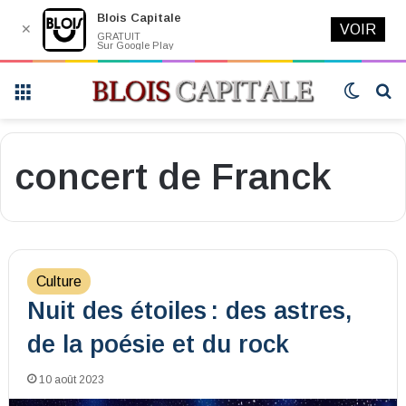
Blois Capitale
✕
VOIR
GRATUIT
Sur Google Play
Menu
Switch
R
skin
concert de Franck
Culture
Nuit des étoiles : des astres,
de la poésie et du rock
10 août 2023