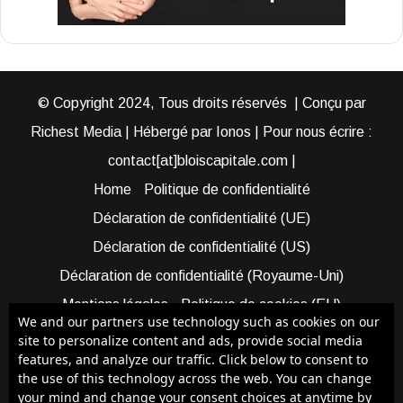
© Copyright 2024, Tous droits réservés | Conçu par
Richest Media | Hébergé par Ionos | Pour nous écrire :
contact[at]bloiscapitale.com |
Home
Politique de confidentialité
Déclaration de confidentialité (UE)
Déclaration de confidentialité (US)
Déclaration de confidentialité (Royaume-Uni)
Mentions légales
Politique de cookies (EU)
We and our partners use technology such as cookies on our
Cookie Policy (AUS)
Cookie Policy (US)
site to personalize content and ads, provide social media
features, and analyze our traffic. Click below to consent to
Qui sommes-nous ?
Participer à Blois Capitale
the use of this technology across the web. You can change
Bénéficier d’une assistance
your mind and change your consent choices at anytime by