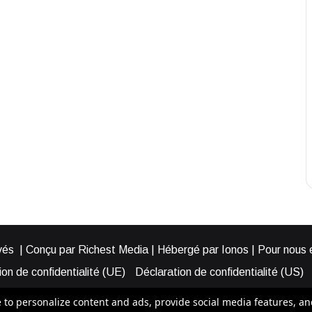
és | Conçu par Richest Media | Hébergé par Ionos | Pour nous éc
on de confidentialité (UE)
Déclaration de confidentialité (US)
ies (EU)
Cookie Policy (AUS)
Cookie Policy (US)
Qui somme
o personalize content and ads, provide social media features, and a