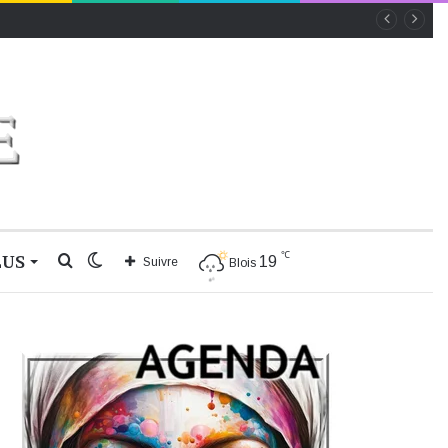
℃
LUS
Rechercher
Switch
19
Suivre
Blois
skin