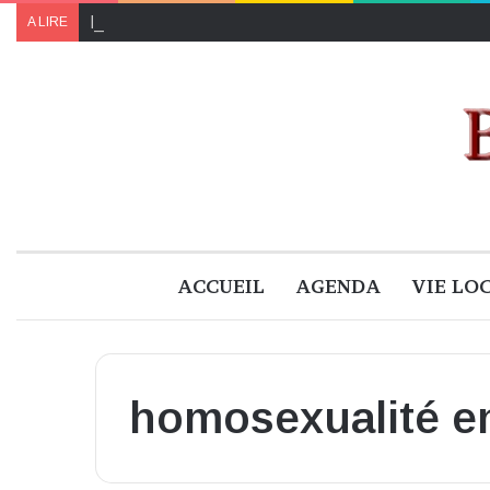
Le programme de « Faites pour le climat 2024 » à B
A LIRE
ACCUEIL
AGENDA
VIE LO
homosexualité en