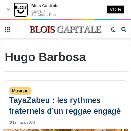
Blois Capitale
✕
VOIR
GRATUIT
Sur Google Play
Menu
Switch
R
skin
Hugo Barbosa
Musique
TayaZabeu : les rythmes
fraternels d’un reggae engagé
18 mars 2024