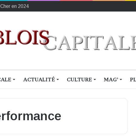
-Cher en 2024
CALE
ACTUALITÉ
CULTURE
MAG’
P
erformance