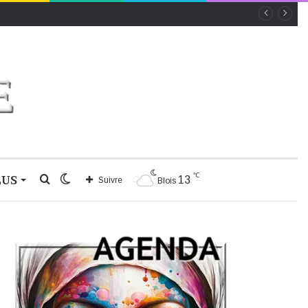
℃
LUS
Rechercher
Switch
13
Suivre
Blois
skin