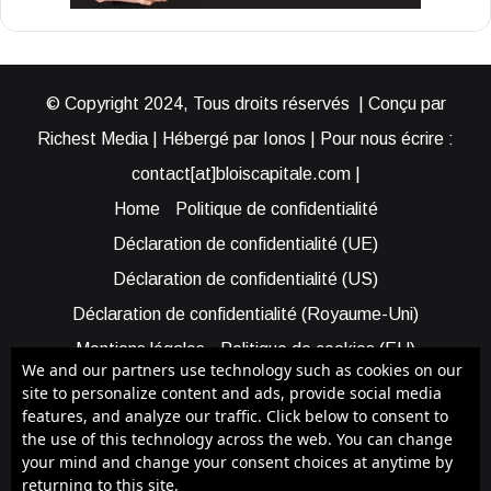
© Copyright 2024, Tous droits réservés | Conçu par
Richest Media | Hébergé par Ionos | Pour nous écrire :
contact[at]bloiscapitale.com |
Home
Politique de confidentialité
Déclaration de confidentialité (UE)
Déclaration de confidentialité (US)
Déclaration de confidentialité (Royaume-Uni)
Mentions légales
Politique de cookies (EU)
We and our partners use technology such as cookies on our
Cookie Policy (AUS)
Cookie Policy (US)
site to personalize content and ads, provide social media
features, and analyze our traffic. Click below to consent to
Qui sommes-nous ?
Participer à Blois Capitale
the use of this technology across the web. You can change
Bénéficier d’une assistance
your mind and change your consent choices at anytime by
returning to this site.