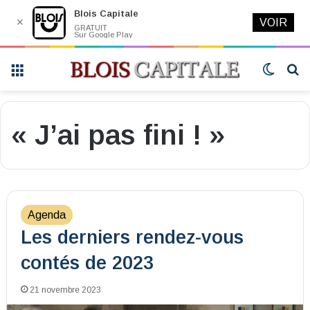
Blois Capitale
✕
VOIR
GRATUIT
Sur Google Play
Menu
Switch
R
skin
« J’ai pas fini ! »
Agenda
Les derniers rendez-vous
contés de 2023
21 novembre 2023