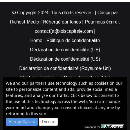
© Copyright 2024, Tous droits réservés | Conçu par
Richest Media | Hébergé par Ionos | Pour nous écrire :
contact[at]bloiscapitale.com |
Home
Politique de confidentialité
Déclaration de confidentialité (UE)
Déclaration de confidentialité (US)
Déclaration de confidentialité (Royaume-Uni)
Mentions légales
Politique de cookies (EU)
We and our partners use technology such as cookies on our
Cookie Policy (AUS)
Cookie Policy (US)
site to personalize content and ads, provide social media
features, and analyze our traffic. Click below to consent to
Qui sommes-nous ?
Participer à Blois Capitale
the use of this technology across the web. You can change
Bénéficier d’une assistance
your mind and change your consent choices at anytime by
returning to this site.
Facebook
X
YouTube
Instagram
RSS
Manage Options
I Accept
Powered by