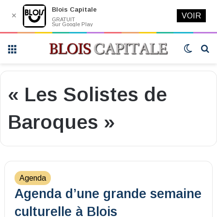
Blois Capitale
✕
VOIR
GRATUIT
Sur Google Play
Menu
Switch
R
skin
« Les Solistes de
Baroques »
Agenda
Agenda d’une grande semaine
culturelle à Blois