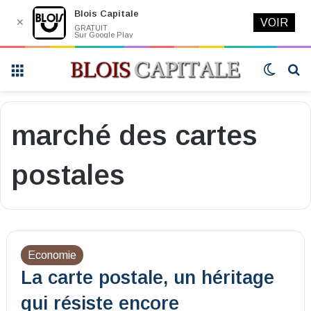
Blois Capitale
✕
VOIR
GRATUIT
Sur Google Play
Menu
Switch
R
skin
marché des cartes
postales
Economie
La carte postale, un héritage
qui résiste encore