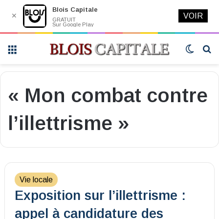
Blois Capitale
✕
VOIR
GRATUIT
Sur Google Play
Menu
Switch
R
skin
« Mon combat contre
l’illettrisme »
Vie locale
Exposition sur l’illettrisme :
appel à candidature des