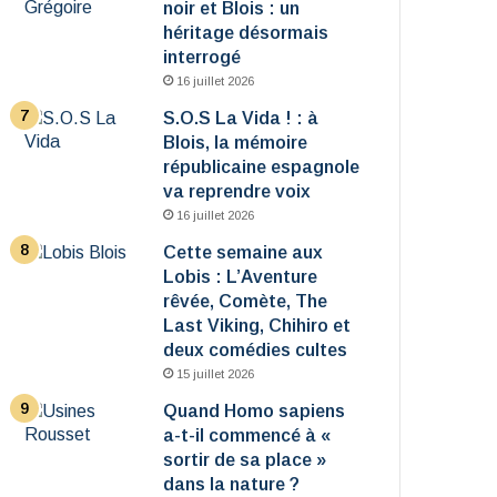
noir et Blois : un
héritage désormais
interrogé
16 juillet 2026
S.O.S La Vida ! : à
Blois, la mémoire
républicaine espagnole
va reprendre voix
16 juillet 2026
Cette semaine aux
Lobis : L’Aventure
rêvée, Comète, The
Last Viking, Chihiro et
deux comédies cultes
15 juillet 2026
Quand Homo sapiens
a-t-il commencé à «
sortir de sa place »
dans la nature ?