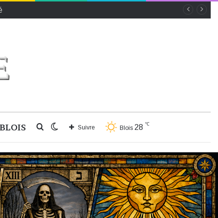
é
℃
BLOIS
Rechercher
Switch
28
Suivre
Blois
skin