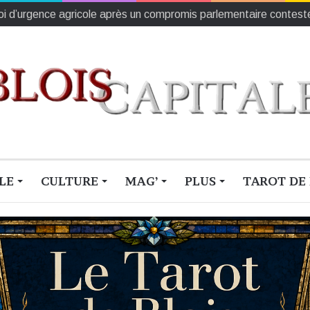
 loi d’urgence agricole après un compromis parlementaire contest
LE
CULTURE
MAG’
PLUS
TAROT DE 