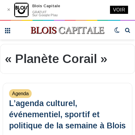
Blois Capitale
✕
VOIR
GRATUIT
Sur Google Play
Menu
Switch
R
skin
« Planète Corail »
Agenda
L’agenda culturel,
événementiel, sportif et
politique de la semaine à Blois