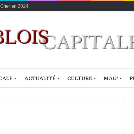
ement français du sang
CALE
ACTUALITÉ
CULTURE
MAG’
P