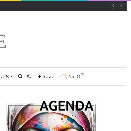
℃
LUS
Rechercher
Switch
8
Suivre
Blois
skin