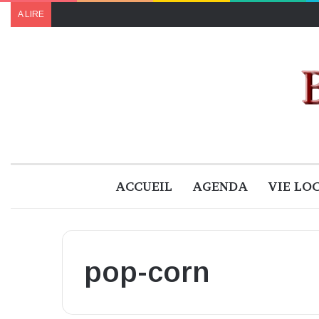
Le programme de « Faites pour le climat 2024 » à B
A LIRE
ACCUEIL
AGENDA
VIE LO
pop-corn