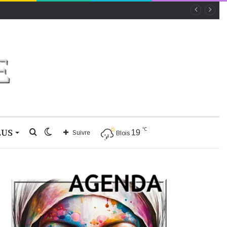
℃
LUS
Rechercher
Switch
19
Suivre
Blois
skin