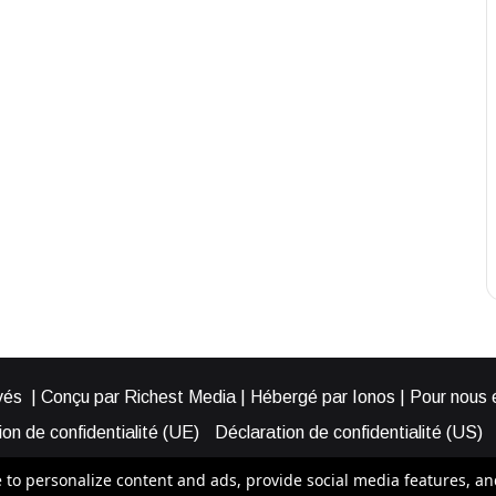
és | Conçu par Richest Media | Hébergé par Ionos | Pour nous éc
on de confidentialité (UE)
Déclaration de confidentialité (US)
ies (EU)
Cookie Policy (AUS)
Cookie Policy (US)
Qui somme
o personalize content and ads, provide social media features, and a