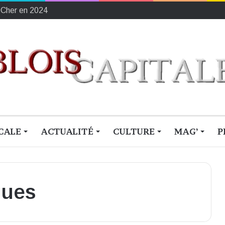
ement français du sang
CALE
ACTUALITÉ
CULTURE
MAG’
P
ques