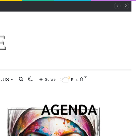
℃
LUS
Rechercher
Switch
8
Suivre
Blois
skin