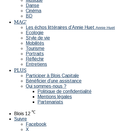
Musique
Danse
Cinéma
BD
MAG’
Les échos littéraires d’Annie Huet
Annie Huet
Ecologie
Style de vie
Mobilités
Tourisme
Portraits
Réfléchir
Entretiens
PLUS
Participer à Blois Capitale
Bénéficier d’une assistance
Qui sommes-nous ?
Politique de confidentialité
Mentions légales
Partenariats
℃
Blois
12
Suivre
Facebook
X