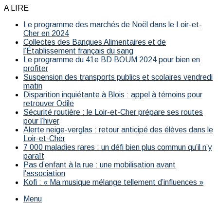
A LIRE
Le programme des marchés de Noël dans le Loir-et-
Cher en 2024
Collectes des Banques Alimentaires et de
l’Établissement français du sang
Le programme du 41e BD BOUM 2024 pour bien en
profiter
Suspension des transports publics et scolaires vendredi
matin
Disparition inquiétante à Blois : appel à témoins pour
retrouver Odile
Sécurité routière : le Loir-et-Cher prépare ses routes
pour l’hiver
Alerte neige-verglas : retour anticipé des élèves dans le
Loir-et-Cher
7 000 maladies rares : un défi bien plus commun qu’il n’y
paraît
Pas d’enfant à la rue : une mobilisation avant
l’association
Kofi : « Ma musique mélange tellement d’influences »
Menu