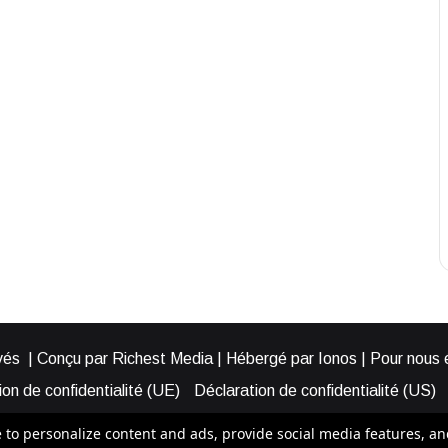
és | Conçu par Richest Media | Hébergé par Ionos | Pour nous éc
on de confidentialité (UE)
Déclaration de confidentialité (US)
ies (EU)
Cookie Policy (AUS)
Cookie Policy (US)
Qui somme
o personalize content and ads, provide social media features, and a