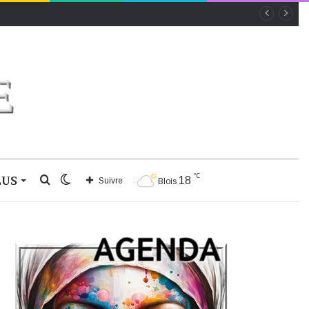
℃
LUS
Rechercher
Switch
18
Suivre
Blois
skin