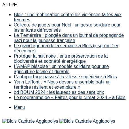
A LIRE
Blois : une mobilisation contre les violences faites aux
femmes
Collecte de jouets pour Noël : un geste solidaire pour
les enfants défavorisés
Le Téméraire : plongée dans un journal de propagande
nazi pour la jeunesse française
Le grand agenda de la semaine à Blois (jusqu’au 1er
décembre)
Protéger la nuit noire : entre préservation de la
biodiversité et sobriété énergétique
L’AMAP blésoise : un modèle solidaire pour une
agriculture locale et durable
L’autopartage passe à la vitesse supérieure à Blois
Yann Laffont : « Nous devons ensemble bâtir un
territoire résilient et exemplaire »
bd BOUM 2024 : les lauréat·es des sept prix
Le programme de « Faites pour le climat 2024 » à Blois
Menu