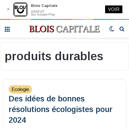
Blois Capitale
✕
VOIR
GRATUIT
Sur Google Play
Menu
Switch
R
skin
produits durables
Ecologie
Des idées de bonnes
résolutions écologistes pour
2024