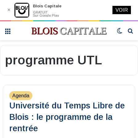
Blois Capitale
✕
VOIR
GRATUIT
Sur Google Play
Menu
Switch
R
skin
programme UTL
Agenda
Université du Temps Libre de
Blois : le programme de la
rentrée