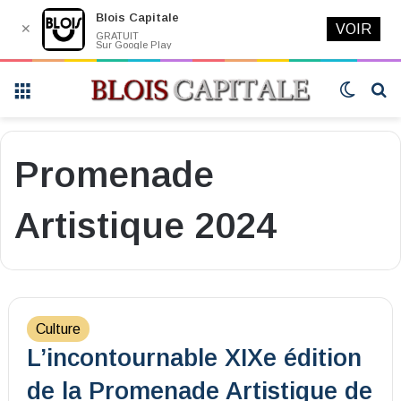
Blois Capitale
✕
VOIR
GRATUIT
Sur Google Play
Menu
Switch
R
skin
Promenade
Artistique 2024
Culture
L’incontournable XIXe édition
de la Promenade Artistique de