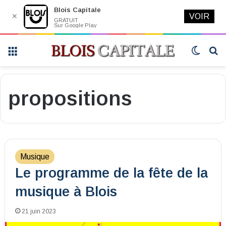
Blois Capitale
✕
VOIR
GRATUIT
Sur Google Play
Menu
Switch
R
skin
propositions
Musique
Le programme de la fête de la
musique à Blois
21 juin 2023