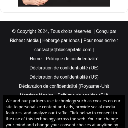
© Copyright 2024, Tous droits réservés | Conçu par
Richest Media | Hébergé par Ionos | Pour nous écrire :
contact[at]bloiscapitale.com |
Home
Politique de confidentialité
Déclaration de confidentialité (UE)
Déclaration de confidentialité (US)
Déclaration de confidentialité (Royaume-Uni)
Mentions légales
Politique de cookies (EU)
We and our partners use technology such as cookies on our
Cookie Policy (AUS)
Cookie Policy (US)
site to personalize content and ads, provide social media
features, and analyze our traffic. Click below to consent to
Qui sommes-nous ?
Participer à Blois Capitale
the use of this technology across the web. You can change
Bénéficier d’une assistance
your mind and change your consent choices at anytime by