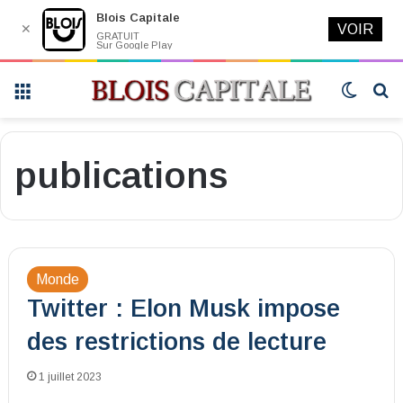
Blois Capitale
✕
VOIR
GRATUIT
Sur Google Play
Menu
Switch
R
skin
publications
Monde
Twitter : Elon Musk impose
des restrictions de lecture
1 juillet 2023