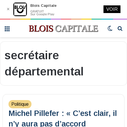
Blois Capitale
✕
VOIR
GRATUIT
Sur Google Play
Menu
Switch
R
skin
secrétaire
départemental
Politique
Michel Pillefer : « C’est clair, il
n’y aura pas d’accord