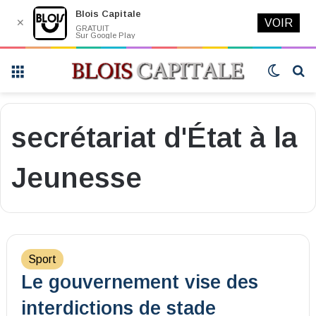
Blois Capitale
✕
VOIR
GRATUIT
Sur Google Play
Menu
Switch
R
skin
secrétariat d'État à la
Jeunesse
Sport
Le gouvernement vise des
interdictions de stade