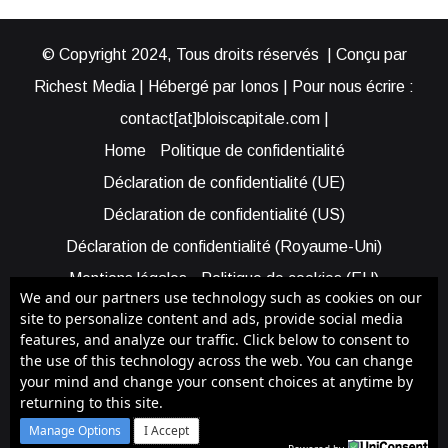
© Copyright 2024, Tous droits réservés | Conçu par
Richest Media | Hébergé par Ionos | Pour nous écrire :
contact[at]bloiscapitale.com |
Home
Politique de confidentialité
Déclaration de confidentialité (UE)
Déclaration de confidentialité (US)
Déclaration de confidentialité (Royaume-Uni)
Mentions légales
Politique de cookies (EU)
We and our partners use technology such as cookies on our
Cookie Policy (AUS)
Cookie Policy (US)
site to personalize content and ads, provide social media
features, and analyze our traffic. Click below to consent to
Qui sommes-nous ?
Participer à Blois Capitale
the use of this technology across the web. You can change
Bénéficier d’une assistance
your mind and change your consent choices at anytime by
returning to this site.
Facebook
X
YouTube
Instagram
RSS
Manage Options
I Accept