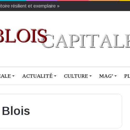
oire résilient et exemplaire »
CALE
ACTUALITÉ
CULTURE
MAG’
P
 Blois