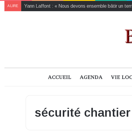
Yann Laffont : « Nous devons ensemble bâtir un territ
A LIRE
ACCUEIL
AGENDA
VIE LO
sécurité chantier