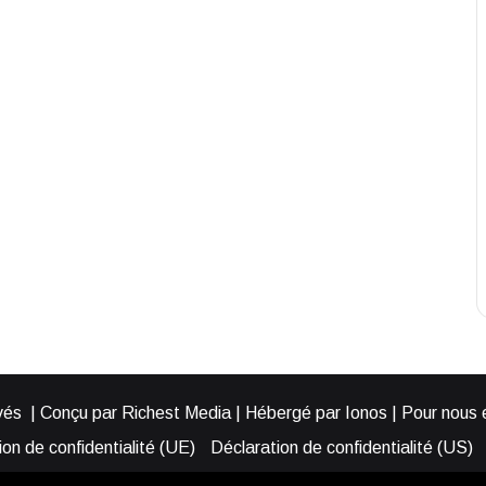
és | Conçu par Richest Media | Hébergé par Ionos | Pour nous éc
on de confidentialité (UE)
Déclaration de confidentialité (US)
ies (EU)
Cookie Policy (AUS)
Cookie Policy (US)
Qui somme