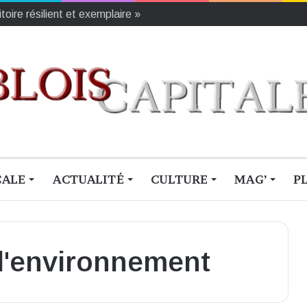
oire résilient et exemplaire »
CALE
ACTUALITÉ
CULTURE
MAG’
P
 l'environnement