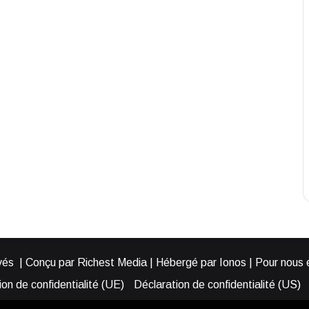
és | Conçu par Richest Media | Hébergé par Ionos | Pour nous éc
on de confidentialité (UE)
Déclaration de confidentialité (US)
ies (EU)
Cookie Policy (AUS)
Cookie Policy (US)
Qui somme