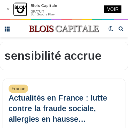
Blois Capitale
✕
VOIR
GRATUIT
Sur Google Play
Menu
Switch
R
skin
sensibilité accrue
France
Actualités en France : lutte
contre la fraude sociale,
allergies en hausse…