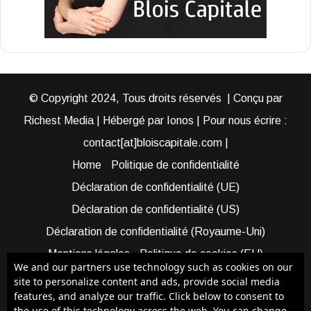
© Copyright 2024, Tous droits réservés | Conçu par
Richest Media | Hébergé par Ionos | Pour nous écrire :
contact[at]bloiscapitale.com |
Home
Politique de confidentialité
Déclaration de confidentialité (UE)
Déclaration de confidentialité (US)
Déclaration de confidentialité (Royaume-Uni)
Mentions légales
Politique de cookies (EU)
We and our partners use technology such as cookies on our
Cookie Policy (AUS)
Cookie Policy (US)
site to personalize content and ads, provide social media
features, and analyze our traffic. Click below to consent to
Qui sommes-nous ?
Participer à Blois Capitale
the use of this technology across the web. You can change