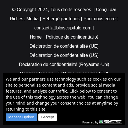
© Copyright 2024, Tous droits réservés | Conçu par
Richest Media | Hébergé par Ionos | Pour nous écrire :
contact[at]bloiscapitale.com |
Home
Politique de confidentialité
Déclaration de confidentialité (UE)
Déclaration de confidentialité (US)
Déclaration de confidentialité (Royaume-Uni)
Mentions légales
Politique de cookies (EU)
We and our partners use technology such as cookies on our
Cookie Policy (AUS)
Cookie Policy (US)
site to personalize content and ads, provide social media
features, and analyze our traffic. Click below to consent to
Qui sommes-nous ?
Participer à Blois Capitale
the use of this technology across the web. You can change
Bénéficier d’une assistance
your mind and change your consent choices at anytime by
returning to this site.
Facebook
X
YouTube
Instagram
RSS
Manage Options
I Accept
Powered by