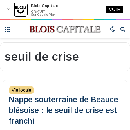
Blois Capitale
✕
VOIR
GRATUIT
Sur Google Play
Menu
Switch
R
skin
seuil de crise
Vie locale
Nappe souterraine de Beauce
blésoise : le seuil de crise est
franchi