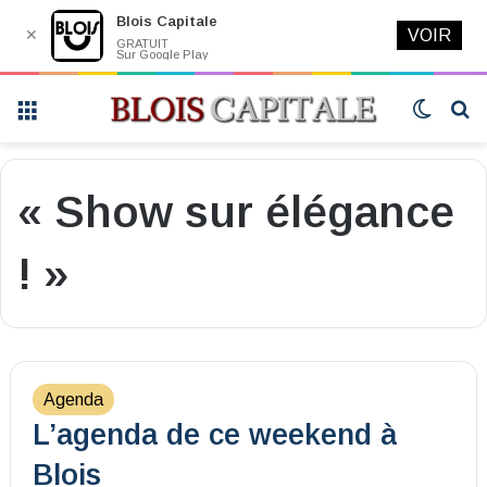
Blois Capitale
✕
VOIR
GRATUIT
Sur Google Play
Menu
Switch
R
skin
« Show sur élégance
! »
Agenda
L’agenda de ce weekend à
Blois