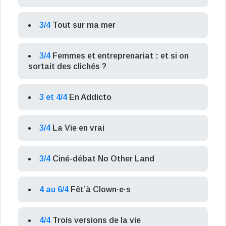
3/4
Tout sur ma mer
3/4
Femmes et entreprenariat : et si on
sortait des clichés ?
3 et 4/4
En Addicto
3/4
La Vie en vrai
3/4
Ciné-débat No Other Land
4 au 6/4
Fêt’à Clown·e·s
4/4
Trois versions de la vie