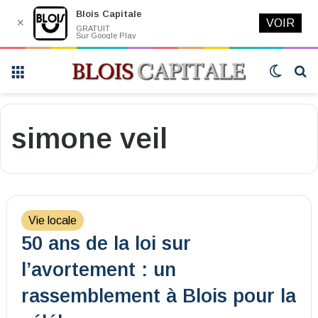
Blois Capitale
✕
VOIR
GRATUIT
Sur Google Play
Menu
Switch
R
skin
simone veil
Vie locale
50 ans de la loi sur
l’avortement : un
rassemblement à Blois pour la