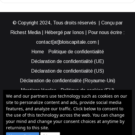
© Copyright 2024, Tous droits réservés | Conçu par
Richest Media | Hébergé par Ionos | Pour nous écrire :
contact[at]bloiscapitale.com |
Home
Politique de confidentialité
Déclaration de confidentialité (UE)
Déclaration de confidentialité (US)
Déclaration de confidentialité (Royaume-Uni)
Mentions légales
Politique de cookies (EU)
We and our partners use technology such as cookies on our
Cookie Policy (AUS)
Cookie Policy (US)
site to personalize content and ads, provide social media
features, and analyze our traffic. Click below to consent to
Qui sommes-nous ?
Participer à Blois Capitale
the use of this technology across the web. You can change
Bénéficier d’une assistance
your mind and change your consent choices at anytime by
returning to this site.
Facebook
X
YouTube
Instagram
RSS