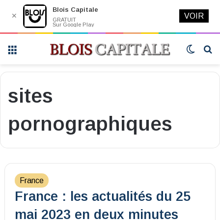
Blois Capitale
✕
VOIR
GRATUIT
Sur Google Play
Menu
Switch
R
skin
sites
pornographiques
France
France : les actualités du 25
mai 2023 en deux minutes