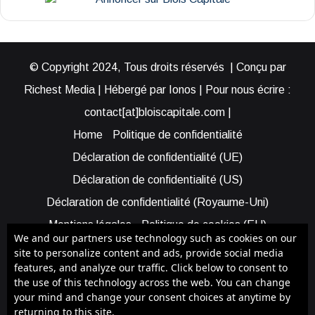
© Copyright 2024, Tous droits réservés | Conçu par
Richest Media | Hébergé par Ionos | Pour nous écrire :
contact[at]bloiscapitale.com |
Home
Politique de confidentialité
Déclaration de confidentialité (UE)
Déclaration de confidentialité (US)
Déclaration de confidentialité (Royaume-Uni)
Mentions légales
Politique de cookies (EU)
We and our partners use technology such as cookies on our
Cookie Policy (AUS)
Cookie Policy (US)
site to personalize content and ads, provide social media
features, and analyze our traffic. Click below to consent to
Qui sommes-nous ?
Participer à Blois Capitale
the use of this technology across the web. You can change
Bénéficier d’une assistance
your mind and change your consent choices at anytime by
returning to this site.