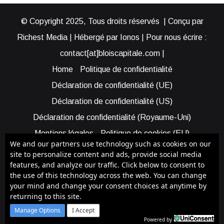
© Copyright 2025, Tous droits réservés | Conçu par
Richest Media | Hébergé par Ionos | Pour nous écrire :
contact[at]bloiscapitale.com |
Home
Politique de confidentialité
Déclaration de confidentialité (UE)
Déclaration de confidentialité (US)
Déclaration de confidentialité (Royaume-Uni)
Mentions légales
Politique de cookies (EU)
We and our partners use technology such as cookies on our
Cookie Policy (AUS)
Cookie Policy (US)
site to personalize content and ads, provide social media
features, and analyze our traffic. Click below to consent to
Qui sommes-nous ?
Participer à Blois Capitale
the use of this technology across the web. You can change
Bénéficier d’une assistance
your mind and change your consent choices at anytime by
returning to this site.
Facebook
YouTube
Instagram
RSS
Bluesky
Manage Options
I Accept
Powered by