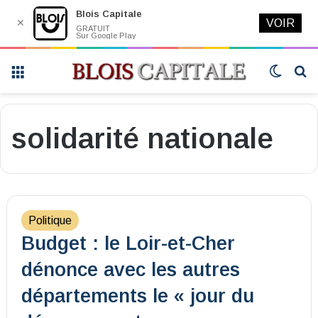
Blois Capitale
✕
VOIR
GRATUIT
Sur Google Play
Menu
Switch
R
skin
solidarité nationale
Politique
Budget : le Loir-et-Cher
dénonce avec les autres
départements le « jour du