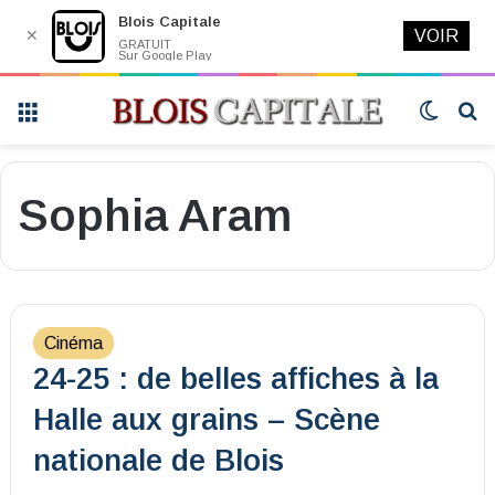
Blois Capitale
✕
VOIR
GRATUIT
Sur Google Play
Menu
Switch
R
skin
Sophia Aram
Cinéma
24-25 : de belles affiches à la
Halle aux grains – Scène
nationale de Blois