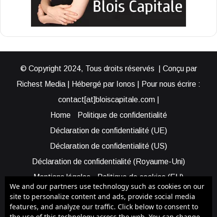
© Copyright 2024, Tous droits réservés | Conçu par
Richest Media | Hébergé par Ionos | Pour nous écrire :
contact[at]bloiscapitale.com |
Home
Politique de confidentialité
Déclaration de confidentialité (UE)
Déclaration de confidentialité (US)
Déclaration de confidentialité (Royaume-Uni)
Mentions légales
Politique de cookies (EU)
We and our partners use technology such as cookies on our
Cookie Policy (AUS)
Cookie Policy (US)
site to personalize content and ads, provide social media
features, and analyze our traffic. Click below to consent to
Qui sommes-nous ?
Participer à Blois Capitale
the use of this technology across the web. You can change