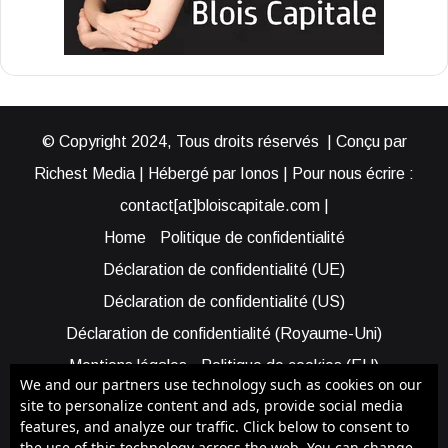
© Copyright 2024, Tous droits réservés | Conçu par
Richest Media | Hébergé par Ionos | Pour nous écrire :
contact[at]bloiscapitale.com |
Home
Politique de confidentialité
Déclaration de confidentialité (UE)
Déclaration de confidentialité (US)
Déclaration de confidentialité (Royaume-Uni)
Mentions légales
Politique de cookies (EU)
We and our partners use technology such as cookies on our
Cookie Policy (AUS)
Cookie Policy (US)
site to personalize content and ads, provide social media
features, and analyze our traffic. Click below to consent to
Qui sommes-nous ?
Participer à Blois Capitale
the use of this technology across the web. You can change