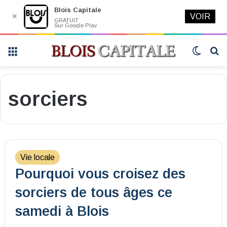
Blois Capitale
✕
VOIR
GRATUIT
Sur Google Play
Menu
Switch
R
skin
sorciers
Vie locale
Pourquoi vous croisez des
sorciers de tous âges ce
samedi à Blois