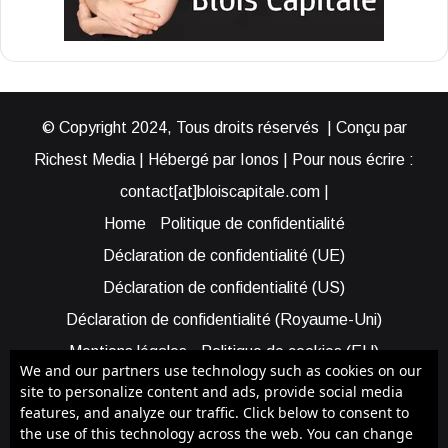
© Copyright 2024, Tous droits réservés | Conçu par
Richest Media | Hébergé par Ionos | Pour nous écrire :
contact[at]bloiscapitale.com |
Home
Politique de confidentialité
Déclaration de confidentialité (UE)
Déclaration de confidentialité (US)
Déclaration de confidentialité (Royaume-Uni)
Mentions légales
Politique de cookies (EU)
We and our partners use technology such as cookies on our
Cookie Policy (AUS)
Cookie Policy (US)
site to personalize content and ads, provide social media
features, and analyze our traffic. Click below to consent to
Qui sommes-nous ?
Participer à Blois Capitale
the use of this technology across the web. You can change
Bénéficier d’une assistance