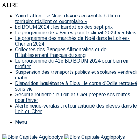
A LIRE
Yann Laffont : « Nous devons ensemble bâtir un
territoire résilient et exemplaire »
bd BOUM 2024 : les lauréat·es des sept prix
Le programme de « Faites pour le climat 2024 » à Blois
Le programme des marchés de Noël dans le Loir-et-
Cher en 2024
Collectes des Banques Alimentaires et de
l’Établissement français du sang
Le programme du 41e BD BOUM 2024 pour bien en
profiter
Suspension des transports publics et scolaires vendredi
matin
Disparition inquiétante à Blois : le corps d’Odile retrouvé
sans vie
Sécurité routière : le Loir-et-Cher prépare ses routes
pour l’hiver
Alerte neige-verglas : retour anticipé des élèves dans le
Loir-et-Cher
Menu