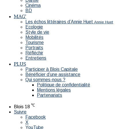
Danse
Cinéma
BD
MAG’
Les échos littéraires d’Annie Huet
Annie Huet
Ecologie
Style de vie
Mobilités
Tourisme
Portraits
Réfléchir
Entretiens
PLUS
Participer à Blois Capitale
Bénéficier d’une assistance
Qui sommes-nous ?
Politique de confidentialité
Mentions légales
Partenariats
℃
Blois
18
Suivre
Facebook
X
YouTube