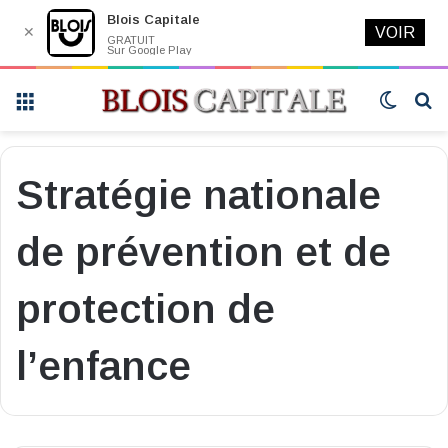
Blois Capitale
✕
VOIR
GRATUIT
Sur Google Play
Menu
Switch
R
skin
Stratégie nationale
de prévention et de
protection de
l’enfance