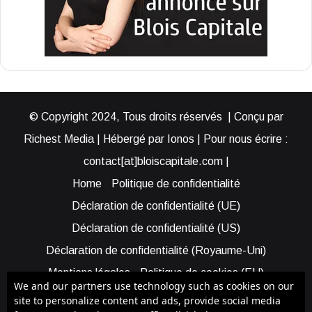
© Copyright 2024, Tous droits réservés | Conçu par
Richest Media | Hébergé par Ionos | Pour nous écrire :
contact[at]bloiscapitale.com |
Home
Politique de confidentialité
Déclaration de confidentialité (UE)
Déclaration de confidentialité (US)
Déclaration de confidentialité (Royaume-Uni)
Mentions légales
Politique de cookies (EU)
We and our partners use technology such as cookies on our
Cookie Policy (AUS)
Cookie Policy (US)
site to personalize content and ads, provide social media