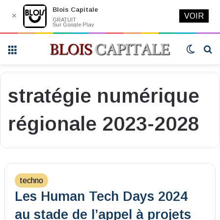
Blois Capitale
✕
VOIR
GRATUIT
Sur Google Play
Menu
Switch
R
skin
stratégie numérique
régionale 2023-2028
techno
Les Human Tech Days 2024
au stade de l’appel à projets