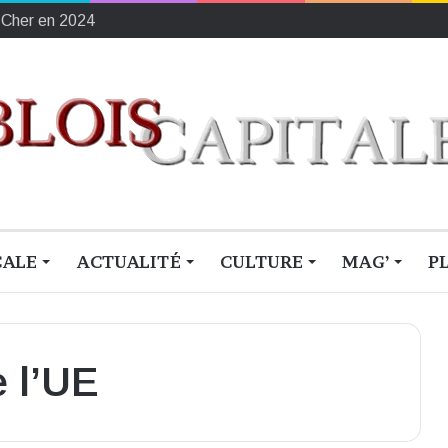
ement français du sang
CALE
ACTUALITÉ
CULTURE
MAG’
P
e l’UE