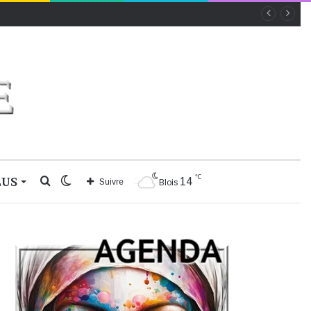
℃
LUS
Rechercher
Switch
14
Suivre
Blois
skin